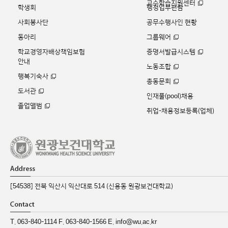
교수학습지원센터
학생회
행정업무편람
사회봉사단
공무수행사인 현황
동아리
그룹웨어
학교경영자배상책임보험
증명서발급시스템
안내
노동조합
행복기숙사
총동문회
도서관
인재풀(pool)채용
졸업앨범
취업-채용정보등록(업체)
[54538] 전북 익산시 익산대로 514 (신용동 원광보건대학교)
T. 063-840-1114 F. 063-840-1566 E. info@wu.ac.kr