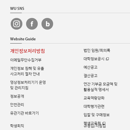
법인 임원/회의록
개인정보처리방침
대학정보공시
이메일무단수집거부
예산공고
개인정보 침해 및 유출
사고처리 절차 안내
결산공고
영상정보처리기기 운영
연간 기부금 모금액 및
및 관리지침
활용실적 명세서
정보공개
교육역량강화
안전관리
대학평가관련
유관기관 바로가기
입찰 및 구매정보
평생교육원
학생회칙
규정집/지침집