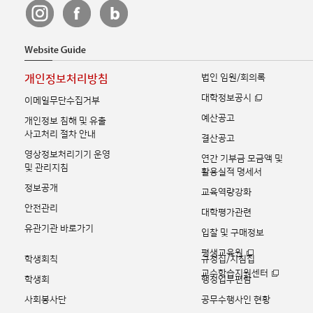
법인 임원/회의록
개인정보처리방침
대학정보공시
이메일무단수집거부
예산공고
개인정보 침해 및 유출
사고처리 절차 안내
결산공고
영상정보처리기기 운영
연간 기부금 모금액 및
및 관리지침
활용실적 명세서
정보공개
교육역량강화
안전관리
대학평가관련
유관기관 바로가기
입찰 및 구매정보
평생교육원
학생회칙
규정집/지침집
교수학습지원센터
학생회
행정업무편람
사회봉사단
공무수행사인 현황